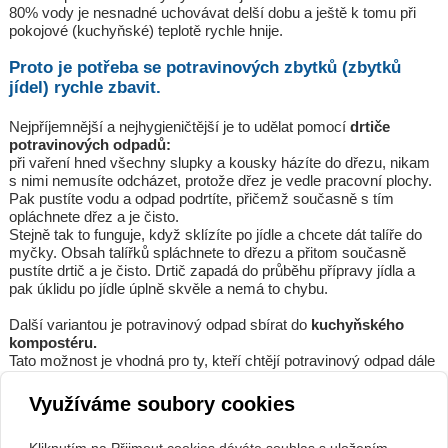
80% vody je nesnadné uchovávat delší dobu a ještě k tomu při
pokojové (kuchyňské) teplotě rychle hnije.
Proto je potřeba se potravinových zbytků (zbytků
jídel) rychle zbavit.
Nejpříjemnější a nejhygieničtější je to udělat pomocí
drtiče
potravinových odpadů:
při vaření hned všechny slupky a kousky házíte do dřezu, nikam
s nimi nemusíte odcházet, protože dřez je vedle pracovní plochy.
Pak pustíte vodu a odpad podrtíte, přičemž současně s tím
opláchnete dřez a je čisto.
Stejně tak to funguje, když sklízíte po jídle a chcete dát talíře do
myčky. Obsah talířků spláchnete to dřezu a přitom současně
pustíte drtič a je čisto. Drtič zapadá do průběhu přípravy jídla a
pak úklidu po jídle úplně skvěle a nemá to chybu.
Další variantou je potravinový odpad sbírat do
kuchyňského
kompostéru.
Tato možnost je vhodná pro ty, kteří chtějí potravinový odpad dále
využít. To znamená vytvořit si jednak tekuté hnojivo a následně i
kompost, který pak zaryjí někde na zahrádce.
Využíváme soubory cookies
Je to časově náročnější a je nutné dokupovat mikrokultury, které
se přimíchávají do zbytků, aby při fermentaci nezapáchaly. Ale