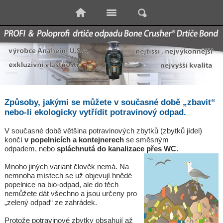
Způsoby, jakými se můžete v současné době „zbavit“
nebo-li ekologicky vytřídit potravinový odpad.
V současné době většina potravinových zbytků (zbytků jídel)
končí
v popelnicích a kontejnerech
se směsným
odpadem, nebo
spláchnutá do kanalizace přes WC.
Mnoho jiných variant člověk nemá. Na
nemnoha místech se už objevují hnědé
popelnice na bio-odpad, ale do těch
nemůžete dát všechno a jsou určeny pro
„zelený odpad“ ze zahrádek.
Protože potravinové zbytky obsahují až