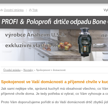
Vy
Úvodní stránka
|
Tisk
Úvodní stránka
»
Novinky
» Spokojenost v domacnosti
Spokojenost ve Vaší domácnosti a příjemné chvíle v kuc
Jak sami nejlépe víte, správná kuchyň má obsahovat všechno, co Vám
příjemné chvíle doma. Je tedy potřeba si vybrat, co Vám vyhovuje a co
Proto Vám doporučujeme pořídit si do Vaší domácnosti drtič zbytků jíd