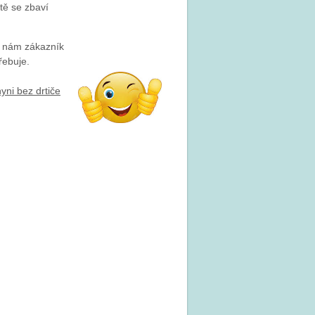
stě se zbaví
y nám zákazník
řebuje.
yni bez drtiče