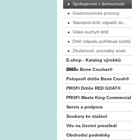
Spokojenost v domacnosti
Gastronomické provozy
Standard-drtič odpadů do...
Video kuchyň drtič
Drtič odpadu potřebuje každý
Zkušenosti, poznatky aneb
E-shop - Katalog výrobků
2025
Drtiče Bone Crusher®
Poloprofi drtiče Bone Crush®
PROFI Drtiče RED GOAT®
PROFI Waste King Commercial
Servis a podpora
Soubory ke stažení
Vliv na životní prostředí
Obchodní podmínky