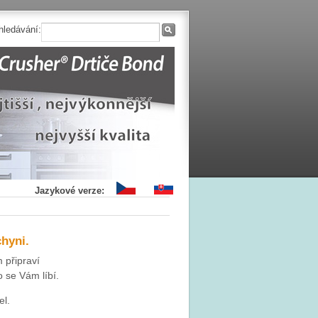
hledávání:
Jazykové verze:
hyni.
 připraví
 se Vám líbí.
el.