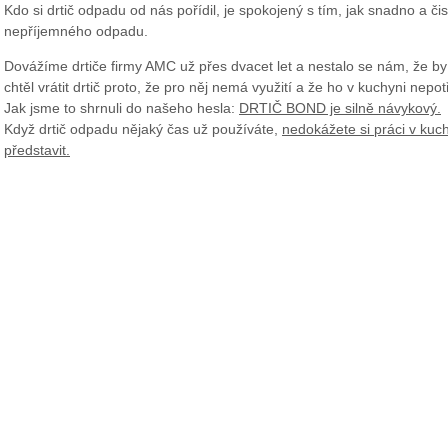
Kdo si drtič odpadu od nás pořídil, je spokojený s tím, jak snadno a či
nepříjemného odpadu.
Dovážíme drtiče firmy AMC už přes dvacet let a nestalo se nám, že b
chtěl vrátit drtič proto, že pro něj nemá využití a že ho v kuchyni nepot
Jak jsme to shrnuli do našeho hesla:
DRTIČ BOND je silně návykový.
Když drtič odpadu nějaký čas už používáte,
nedokážete si práci v kuch
představit.